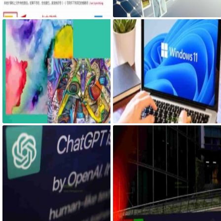
Syncthing在同一台设备上不同的
一台笔记本电脑比台式机更容易崩
文件夹之间来实现文件夹的同步
溃蓝屏经历
利用Syncthing备份到云储存
微软推出Visual ChatGPT一种用于
Windows终于有了改进带有增强音
图像的ChatGPT和即将发布声称 C
量混合器的Windows 11 Build 253
hatGPT 4 将能够制作视频
09
人工智能竞赛加速，全球科技巨头
微软将其新的人工智能Bing带到Wi