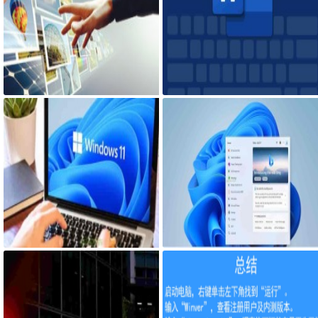
一台笔记本电脑比台式机更容易崩
Microsoft Word期待已久的“仅粘贴
溃蓝屏经历
文本”功能快捷方式来了
Windows终于有了改进带有增强音
微软明年将推出Windows12 由于x
量混合器的Windows 11 Build 253
86芯片的进步，Windows的下个主
09
要版本可能会专注于新的人工智能
功能