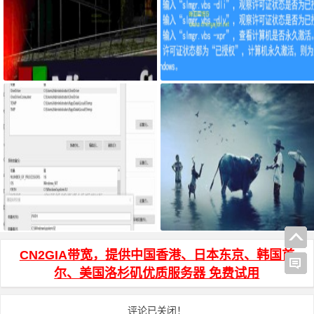
微软将其新的人工智能Bing带到Wi
怎么查看win10系统是否为正版
ndows11任务栏 添加了新的Bing
以推出AI
windows10 执行命令提示不是内
OpenWrt DDNS配置完成，内网不
部或外部命令也不是可运行的程序
能访问解决办法
的处理
CN2GIA带宽，提供中国香港、日本东京、韩国首
尔、美国洛杉矶优质服务器 免费试用
评论已关闭！