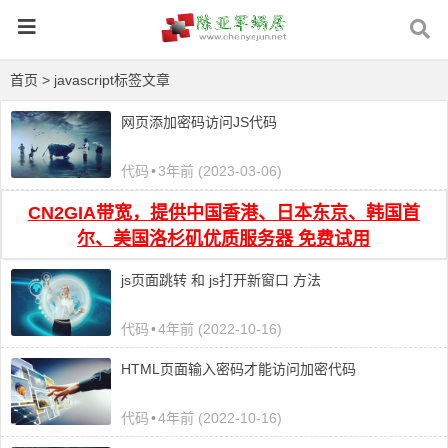
首页
> javascript标签文章
网页添加密码访问JS代码
代码
•
3年前 (2023-03-06)
CN2GIA带宽，提供中国香港、日本东京、韩国首
尔、美国洛杉矶优质服务器 免费试用
js页面跳转 和 js打开新窗口 方法
代码
•
4年前 (2022-10-16)
HTML页面输入密码才能访问加密代码
代码
•
4年前 (2022-10-16)