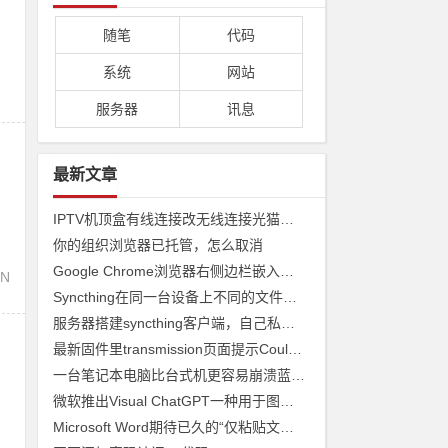
随笔
代码
系统
网站
服务器
讯息
最新文章
写
IPTV机顶盒有线连接改无线连接光猫收看
你的组织浏览器已托管，怎么取消
Google Chrome浏览器右侧边栏嵌入网页
N
Syncthing在同一台设备上不同的文件夹之间来实现文件夹的同步 利用Syncthing备份到云储存
服务器搭建syncthing客户端，自己私有syncthing发现服务器和中继服务器
最新固件里transmission页面提示Couldn't find Transmission's web interface files错误
一台笔记本电脑比台式机更容易崩溃蓝屏经历
微软推出Visual ChatGPT一种用于图像的ChatGPT和即将发布声称 ChatGPT 4 将能够制作视频
Microsoft Word期待已久的“仅粘贴文本”功能快捷方式来了