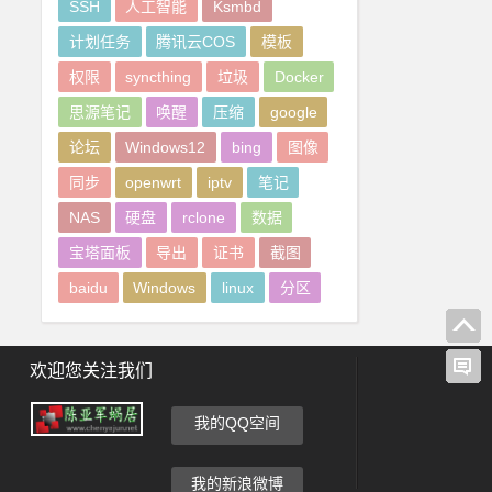
SSH
人工智能
Ksmbd
计划任务
腾讯云COS
模板
权限
syncthing
垃圾
Docker
思源笔记
唤醒
压缩
google
论坛
Windows12
bing
图像
同步
openwrt
iptv
笔记
NAS
硬盘
rclone
数据
宝塔面板
导出
证书
截图
baidu
Windows
linux
分区
欢迎您关注我们
我的QQ空间
我的新浪微博