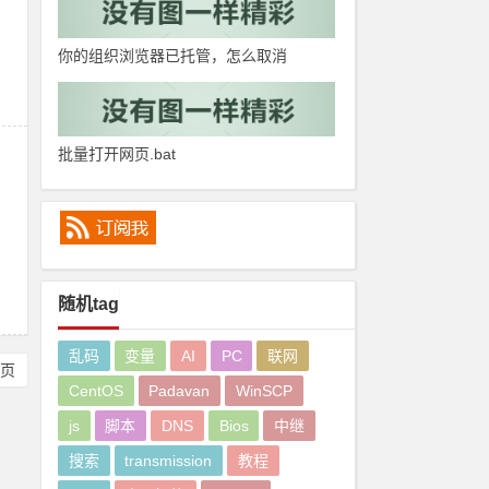
你的组织浏览器已托管，怎么取消
批量打开网页.bat
随机tag
乱码
变量
AI
PC
联网
尾页
CentOS
Padavan
WinSCP
js
脚本
DNS
Bios
中继
搜索
transmission
教程