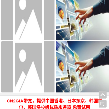
宝塔面板搭建可道云 可访问系统
AdGuard Home和网站共存安装方
目录方法
法
js页面跳转 和 js打开新窗口 方法
HTML页面输入密码才能访问加密
代码
CN2GIA带宽，提供中国香港、日本东京、韩国首
尔、美国洛杉矶优质服务器 免费试用