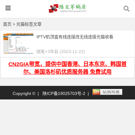
首页
> 光猫标签文章
IPTV机顶盒有线连接改无线连接光猫收看
随笔
•
3年前 (2023-11-22)
CN2GIA带宽，提供中国香港、日本东京、韩国首
尔、美国洛杉矶优质服务器 免费试用
Copyright © |
陕ICP备19025703号-2
|