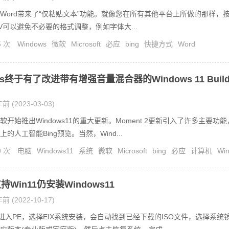
Word带来了“仅粘贴文本”功能。就像您在所有其他平台上所做的那样，
hift+V可以避免不必要的格式调整，例如字体大...
5 次
Windows
微软
Microsoft
必应
bing
快捷方式
Word
ws终于有了改进带有增强音量混合器的Windows 11 Buil
前 (2023-03-03)
软开始推出Windows11的重大更新。Moment 2更新引入了许多主要功能
的人工智能Bing预览。当然，Wind...
0 次
电脑
Windows11
系统
微软
Microsoft
bing
必应
计算机
Wi
Win11仍安装Windows11
前 (2022-10-17)
进入PE，选择EIX系统安装，会自动找到已经下载的ISO文件，选择系统