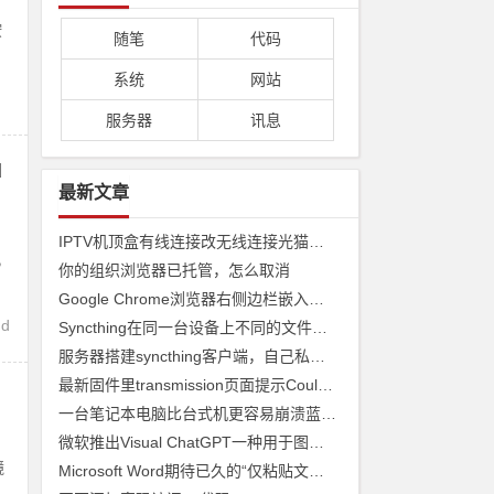
按
随笔
代码
系统
网站
服务器
讯息
d
最新文章
IPTV机顶盒有线连接改无线连接光猫收看
，
你的组织浏览器已托管，怎么取消
Google Chrome浏览器右侧边栏嵌入网页
nd
Syncthing在同一台设备上不同的文件夹之间来实现文件夹的同步 利用Syncthing备份到云储存
服务器搭建syncthing客户端，自己私有syncthing发现服务器和中继服务器
最新固件里transmission页面提示Couldn't find Transmission's web interface files错误
一台笔记本电脑比台式机更容易崩溃蓝屏经历
微软推出Visual ChatGPT一种用于图像的ChatGPT和即将发布声称 ChatGPT 4 将能够制作视频
镜
Microsoft Word期待已久的“仅粘贴文本”功能快捷方式来了