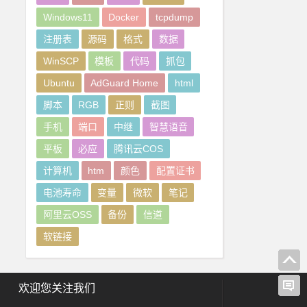
Windows11
Docker
tcpdump
注册表
源码
格式
数据
WinSCP
模板
代码
抓包
Ubuntu
AdGuard Home
html
脚本
RGB
正则
截图
手机
端口
中继
智慧语音
平板
必应
腾讯云COS
计算机
htm
颜色
配置证书
电池寿命
变量
微软
笔记
阿里云OSS
备份
信道
软链接
欢迎您关注我们