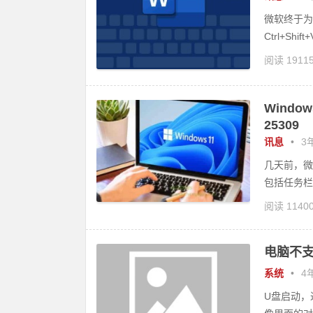
微软终于为
Ctrl+S
阅读 1911
Windo
25309
讯息
•
3年
几天前，微
包括任务栏上
阅读 1140
ows
电脑不支持
系统
•
4年
U盘启动，