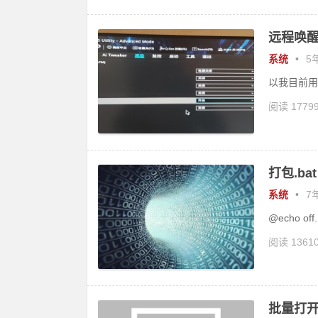
远程唤
系统
•
5年
以我目前用
阅读 1779
打包.bat
系统
•
7年
@echo off.
阅读 1361
批量打开网