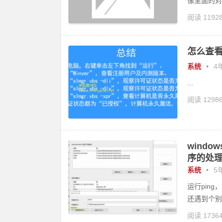
像里面的对
阅读 1192
怎么查看
系统
•
4年
...
阅读 1298
wind
序的处
系统
•
5年
运行pin
还遇到个别.
阅读 1736