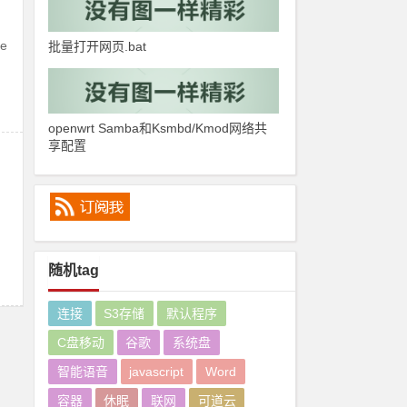
e
批量打开网页.bat
openwrt Samba和Ksmbd/Kmod网络共
享配置
随机tag
连接
S3存储
默认程序
C盘移动
谷歌
系统盘
智能语音
javascript
Word
容器
休眠
联网
可道云