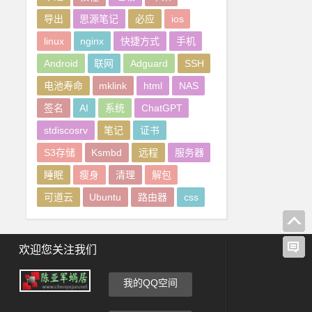
导出
思源笔记
必应
ios
linux
nginx
快捷方式
手机
Android
联网
Adguard
SSH
电池寿命
mklink
html
NAS
签名
AI
系统
ChatGPT
stdiscosrv
笔记
证书
S3存储
Ksmbd
远程
服务器
睡眠
瘦身
清理
解包
可道云
Ubuntu
路由器
css
欢迎您关注我们
我的QQ空间