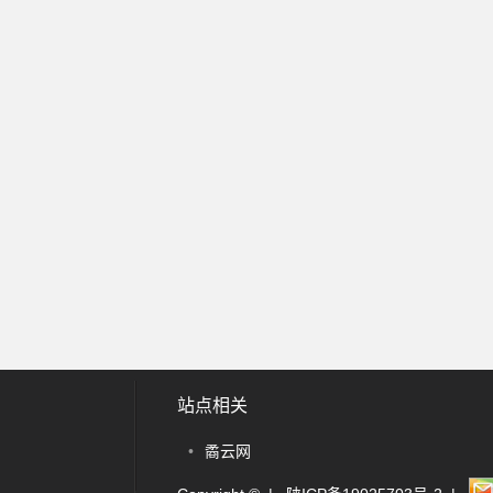
站点相关
•
矞云网