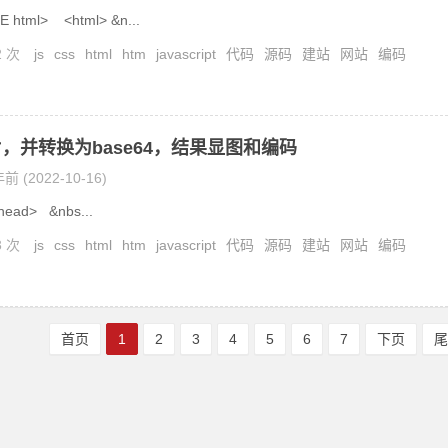
 html> <html> &n...
2 次
js
css
html
htm
javascript
代码
源码
建站
网站
编码
，并转换为base64，结果显图和编码
前 (2022-10-16)
ead> &nbs...
3 次
js
css
html
htm
javascript
代码
源码
建站
网站
编码
首页
1
2
3
4
5
6
7
下页