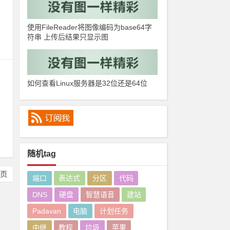
使用FileReader将图像编码为base64字
符串 上传后结果只显示图
如何查看Linux服务器是32位还是64位
随机tag
尾页
端口
表达式
分区
代码
DNS
硬盘
智慧语音
建站
Padavan
电脑
计划任务
中继
教程
垃圾
苹果