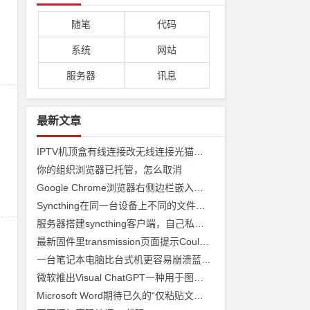
随笔
代码
系统
网站
服务器
讯息
最新文章
IPTV机顶盒有线连接改无线连接光猫收看
你的组织浏览器已托管，怎么取消
Google Chrome浏览器右侧边栏嵌入网页
Syncthing在同一台设备上不同的文件夹之间来实现文件夹的同步 利用Syncthing备份到云储存
服务器搭建syncthing客户端，自己私有syncthing发现服务器和中继服务器
最新固件里transmission页面提示Couldn't find Transmission's web interface files错误
一台笔记本电脑比台式机更容易崩溃蓝屏经历
微软推出Visual ChatGPT一种用于图像的ChatGPT和即将发布声称 ChatGPT 4 将能够制作视频
Microsoft Word期待已久的“仅粘贴文本”功能快捷方式来了