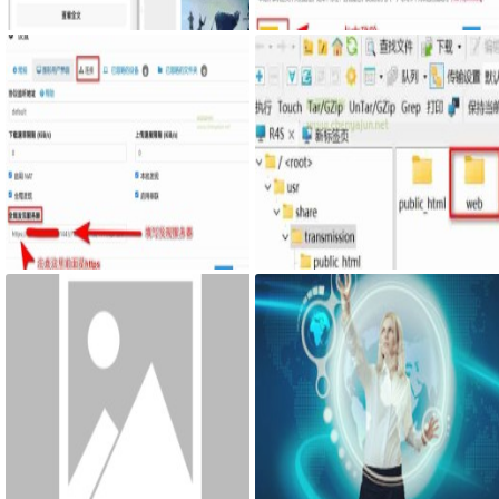
入网页
文件夹之间来实现文件夹的同步
利用Syncthing备份到云储存
服务器搭建syncthing客户端，自
最新固件里transmission页面提示
己私有syncthing发现服务器和中
Couldn't find Transmission's web
继服务器
interface files错误
网页添加密码访问JS代码
宝塔面板搭建可道云 可访问系统
目录方法