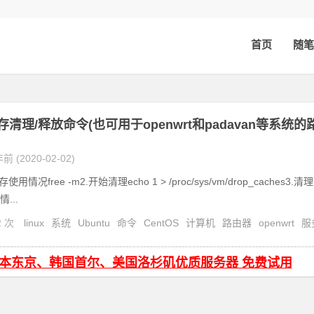
首页
随笔
 内存清理/释放命令(也可用于openwrt和padavan等系统的
前 (2020-02-02)
用情况free -m2.开始清理echo 1 > /proc/sys/vm/drop_caches3.清理
...
2 次
linux
系统
Ubuntu
命令
CentOS
计算机
路由器
openwrt
服
an
内存
清理
日本东京、韩国首尔、美国洛杉矶优质服务器 免费试用