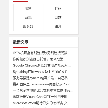
随笔
代码
系统
网站
服务器
讯息
最新文章
IPTV机顶盒有线连接改无线连接光猫收看
你的组织浏览器已托管，怎么取消
Google Chrome浏览器右侧边栏嵌入网页
Syncthing在同一台设备上不同的文件夹之间来实现文件夹的同步 利用Syncthing备份到云储存
服务器搭建syncthing客户端，自己私有syncthing发现服务器和中继服务器
最新固件里transmission页面提示Couldn't find Transmission's web interface files错误
一台笔记本电脑比台式机更容易崩溃蓝屏经历
微软推出Visual ChatGPT一种用于图像的ChatGPT和即将发布声称 ChatGPT 4 将能够制作视频
Microsoft Word期待已久的“仅粘贴文本”功能快捷方式来了