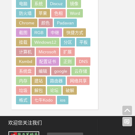
电脑
系统
Discuz
镜像
防火墙
苹果
色相
Word
Chrome
颜色
Padavan
截图
RGB
中继
快捷方式
挂载
Windows12
分区
平板
计算机
Microsoft
扩展
Ksmbd
配置证书
正则
DNS
系统盘
编辑
google
云存储
内存
建站
路由器
网络共享
垃圾
解包
论坛
破解
格式
七牛Kodo
ios
欢迎您关注我们