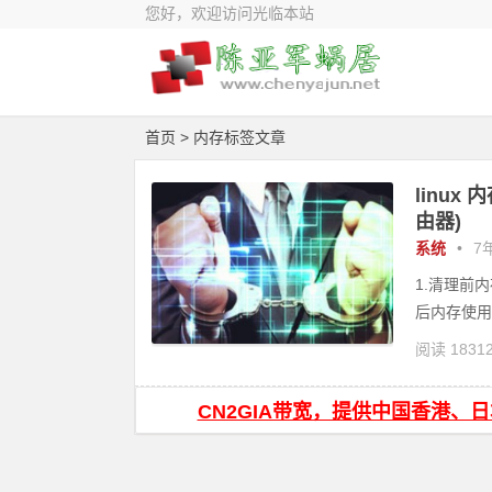
您好，欢迎访问光临本站
首页
> 内存标签文章
linux
由器)
系统
•
7年
1.清理前内存使
后内存使用情
阅读 1831
器
Padav
CN2GIA带宽，提供中国香港、