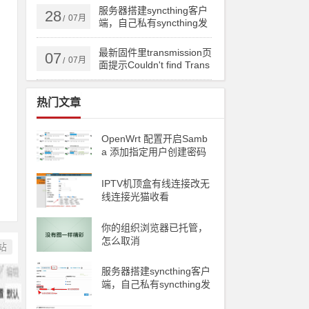
ng备份到云储存
服务器搭建syncthing客户
28
07月
/
端，自己私有syncthing发
现服务器和中继服务器
最新固件里transmission页
07
07月
/
面提示Couldn't find Trans
mission's web interface fil
es错误
热门文章
OpenWrt 配置开启Samb
a 添加指定用户创建密码
访问
IPTV机顶盒有线连接改无
线连接光猫收看
你的组织浏览器已托管，
怎么取消
站
服务器搭建syncthing客户
端，自己私有syncthing发
现服务器和中继服务器