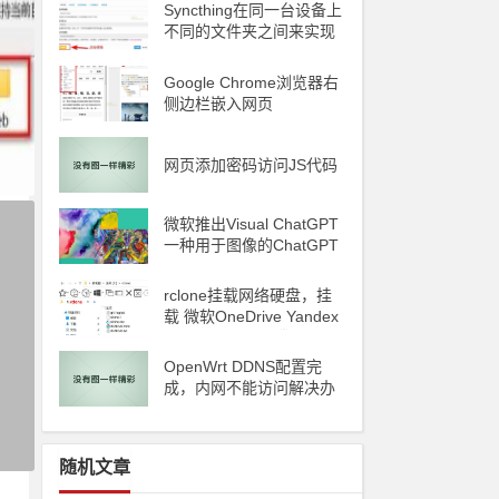
Syncthing在同一台设备上
不同的文件夹之间来实现
文件夹的同步 利用Syncth
ing备份到云储存
Google Chrome浏览器右
侧边栏嵌入网页
d
网页添加密码访问JS代码
ile
微软推出Visual ChatGPT
一种用于图像的ChatGPT
和即将发布声称 ChatGP
T 4 将能够制作视频
rclone挂载网络硬盘，挂
载 微软OneDrive Yandex
Disk 阿里云oss 腾讯云C
OS
OpenWrt DDNS配置完
成，内网不能访问解决办
法
随机文章