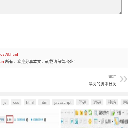
ost/9.html
un
所有，欢迎分享本文，转载请保留出处！
NEXT:
漂亮的脚本日历
js
css
html
htm
javascript
代码
源码
建站
网
：