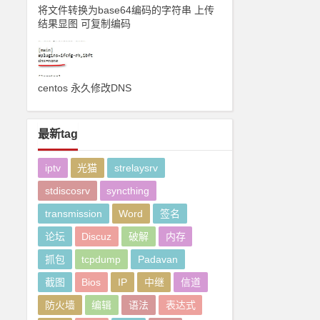
将文件转换为base64编码的字符串 上传
结果显图 可复制编码
centos 永久修改DNS
最新tag
iptv
光猫
strelaysrv
stdiscosrv
syncthing
transmission
Word
签名
论坛
Discuz
破解
内存
抓包
tcpdump
Padavan
截图
Bios
IP
中继
信道
防火墙
编辑
语法
表达式