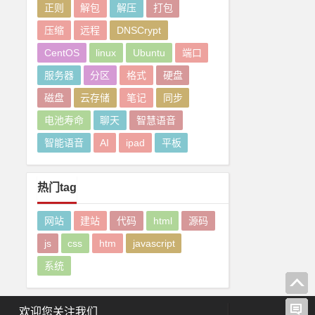
正则
解包
解压
打包
压缩
远程
DNSCrypt
CentOS
linux
Ubuntu
端口
服务器
分区
格式
硬盘
磁盘
云存储
笔记
同步
电池寿命
聊天
智慧语音
智能语音
AI
ipad
平板
热门tag
网站
建站
代码
html
源码
js
css
htm
javascript
系统
欢迎您关注我们