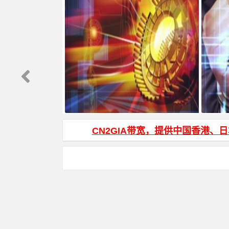
js页面跳转 和 js打开新窗口 方法
HTML
CN2GIA带宽，提供中国香港、