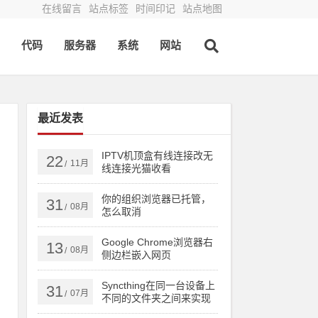
在线留言
站点标签
时间印记
站点地图
代码
服务器
系统
网站
最近发表
IPTV机顶盒有线连接改无
22
11月
/
线连接光猫收看
你的组织浏览器已托管，
31
08月
/
怎么取消
Google Chrome浏览器右
13
08月
/
侧边栏嵌入网页
Syncthing在同一台设备上
31
07月
/
不同的文件夹之间来实现
文件夹的同步 利用Syncthi