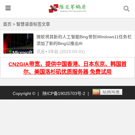
首页
> 智慧语音标签文章
微软将其新的人工智能Bing带到Windows11任务栏
添加了新的Bing以推出AI
讯息
•
3年前 (2023-03-01)
CN2GIA带宽，提供中国香港、日本东京、韩国首
尔、美国洛杉矶优质服务器 免费试用
Copyright © |
陕ICP备19025703号-2
|