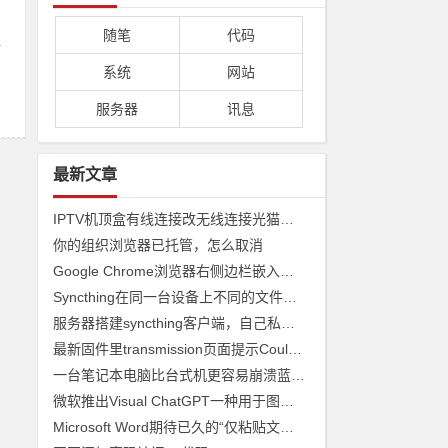
随笔
代码
好
系统
网站
服务器
讯息
最新文章
IPTV机顶盒有线连接改无线连接光猫收看
你的组织浏览器已托管，怎么取消
Google Chrome浏览器右侧边栏嵌入网页
Syncthing在同一台设备上不同的文件夹之间来实现文件夹的同步 利用Syncthing备份到云储存
服务器搭建syncthing客户端，自己私有syncthing发现服务器和中继服务器
最新固件里transmission页面提示Couldn't find Transmission's web interface files错误
一台笔记本电脑比台式机更容易崩溃蓝屏经历
微软推出Visual ChatGPT一种用于图像的ChatGPT和即将发布声称 ChatGPT 4 将能够制作视频
Microsoft Word期待已久的“仅粘贴文本”功能快捷方式来了