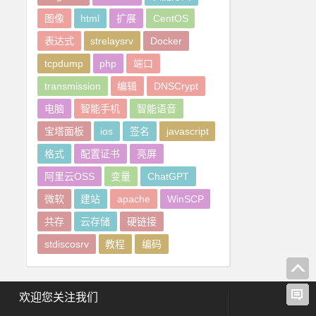
图像
html
扩展
CentOS
表达式
strelaysrv
Docker
tcpdump
php
端口
transmission
编辑
DNSCrypt
电脑
智能手机
智能语音
宝塔面板
ios
签名
javascript
格式
配置证书
亮屏
阿里云OSS
变量
ChatGPT
微软
建站
apache
WinSCP
共存
云存储
硬链接
stdiscosrv
教程
编码
欢迎您关注我们