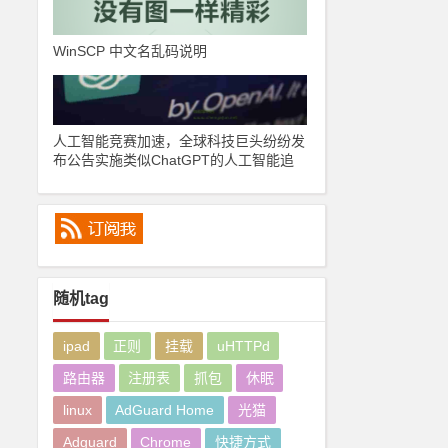
WinSCP 中文名乱码说明
人工智能竞赛加速，全球科技巨头纷纷发
布公告实施类似ChatGPT的人工智能追
逐ChatGPT
随机tag
ipad
正则
挂载
uHTTPd
路由器
注册表
抓包
休眠
linux
AdGuard Home
光猫
Adguard
Chrome
快捷方式