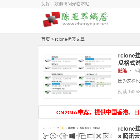
您好，欢迎访问光临本站
首页
> rclone标签文章
rclo
瓜格式
随笔
•
5年
因为这样也
阅读 1425
CN2GIA带宽，提供中国香港、
rclon
s 腾讯云