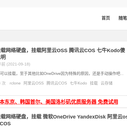
首页
随笔
ne挂载网络硬盘，挂载阿里云OSS 腾讯云COS 七牛Kodo傻
说明
前 (2021-09-18)
可以挂载，至于其他比如OneDrive因为特殊的原因，还是手动操作吧...
3 次
rclone
阿里云OSS
腾讯云COS
七牛Kodo
挂载
云存储
日本东京、韩国首尔、美国洛杉矶优质服务器 免费试用
e挂载网络硬盘，挂载 微软OneDrive YandexDisk 阿里云o
COS