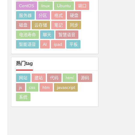
CentOS
linux
Ubuntu
端口
服务器
分区
格式
硬盘
磁盘
云存储
笔记
同步
电池寿命
聊天
智慧语音
智能语音
AI
ipad
平板
热门tag
网站
建站
代码
html
源码
js
css
htm
javascript
系统