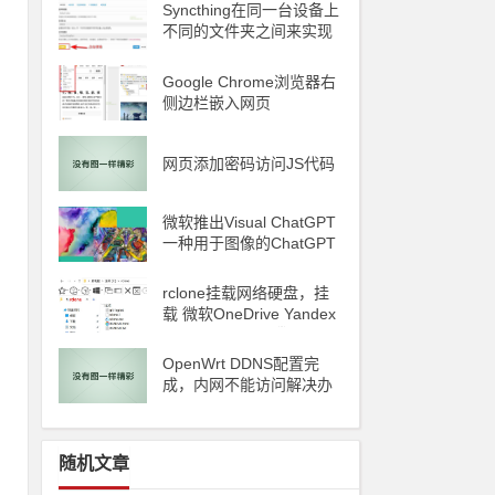
Syncthing在同一台设备上
不同的文件夹之间来实现
文件夹的同步 利用Syncth
ing备份到云储存
Google Chrome浏览器右
侧边栏嵌入网页
网页添加密码访问JS代码
微软推出Visual ChatGPT
一种用于图像的ChatGPT
和即将发布声称 ChatGP
T 4 将能够制作视频
rclone挂载网络硬盘，挂
载 微软OneDrive Yandex
Disk 阿里云oss 腾讯云C
OS
OpenWrt DDNS配置完
成，内网不能访问解决办
法
随机文章