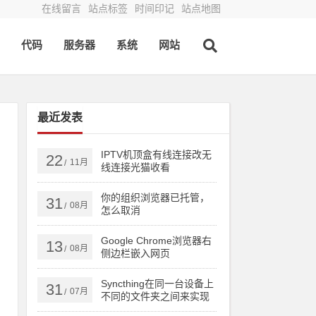
在线留言
站点标签
时间印记
站点地图
代码
服务器
系统
网站
最近发表
IPTV机顶盒有线连接改无
22
11月
/
线连接光猫收看
你的组织浏览器已托管，
31
08月
/
怎么取消
的
Google Chrome浏览器右
13
08月
/
侧边栏嵌入网页
Syncthing在同一台设备上
31
07月
/
不同的文件夹之间来实现
文件夹的同步 利用Syncthi