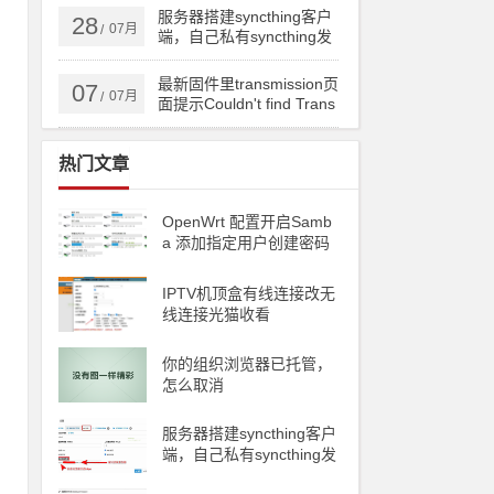
ng备份到云储存
服务器搭建syncthing客户
28
07月
/
端，自己私有syncthing发
现服务器和中继服务器
最新固件里transmission页
07
07月
/
面提示Couldn't find Trans
mission's web interface fil
es错误
热门文章
OpenWrt 配置开启Samb
a 添加指定用户创建密码
访问
IPTV机顶盒有线连接改无
线连接光猫收看
你的组织浏览器已托管，
怎么取消
服务器搭建syncthing客户
端，自己私有syncthing发
e
现服务器和中继服务器