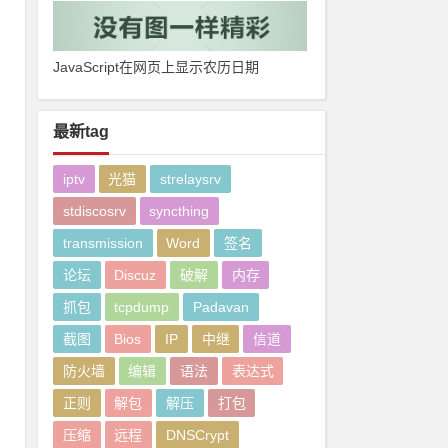
JavaScript在网页上显示农历日期
最新tag
iptv
光猫
strelaysrv
stdiscosrv
syncthing
transmission
Word
签名
论坛
Discuz
破解
内存
抓包
tcpdump
Padavan
截图
Bios
IP
中继
信道
防火墙
编辑
语法
表达式
正则
解包
解压
打包
压缩
远程
DNSCrypt