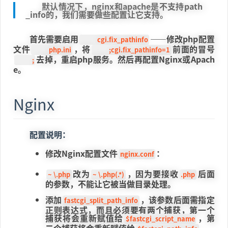
默认情况下，nginx和apache是不支持path
_info的，我们需要做些配置让它支持。
首先需要启用
——修改php配置
cgi.fix_pathinfo
文件
，将
前面的冒号
php.ini
;cgi.fix_pathinfo=1
去掉，重启php服务。然后再配置Nginx或Apach
;
e。
Nginx
配置说明：
修改Nginx配置文件
：
nginx.conf
改为
，因为要接收
后面
~ \.php
~ \.php(.*)
.php
的参数，不能让它被当做目录处理。
添加
，该参数后面需指定
fastcgi_split_path_info
正则表达式，而且必须要有两个捕获，第一个
捕获将会重新赋值给
，第
$fastcgi_script_name
二个捕获将会重新赋值给
。