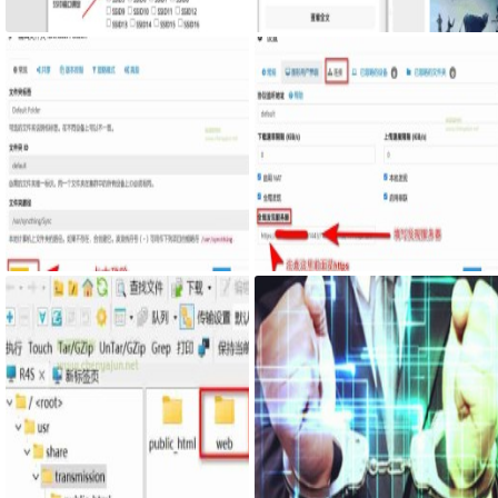
猫收看
入网页
Syncthing在同一台设备上不同的
服务器搭建syncthing客户端，自
文件夹之间来实现文件夹的同步
己私有syncthing发现服务器和中
利用Syncthing备份到云储存
继服务器
最新固件里transmission页面提示
网页添加密码访问JS代码
Couldn't find Transmission's web