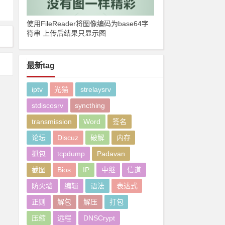
使用FileReader将图像编码为base64字
符串 上传后结果只显示图
最新tag
iptv
光猫
strelaysrv
stdiscosrv
syncthing
transmission
Word
签名
论坛
Discuz
破解
内存
抓包
tcpdump
Padavan
截图
Bios
IP
中继
信道
防火墙
编辑
语法
表达式
正则
解包
解压
打包
压缩
远程
DNSCrypt