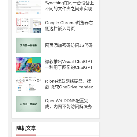
Syncthing在同一台设备上
不同的文件夹之间来实现
文件夹的同步 利用Syncth
ing备份到云储存
Google Chrome浏览器右
侧边栏嵌入网页
网页添加密码访问JS代码
微软推出Visual ChatGPT
一种用于图像的ChatGPT
和即将发布声称 ChatGP
T 4 将能够制作视频
rclone挂载网络硬盘，挂
载 微软OneDrive Yandex
Disk 阿里云oss 腾讯云C
OS
OpenWrt DDNS配置完
成，内网不能访问解决办
法
随机文章