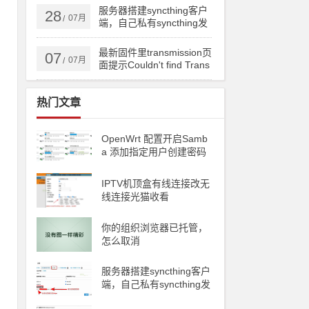
ng备份到云储存
服务器搭建syncthing客户
28
07月
/
端，自己私有syncthing发
现服务器和中继服务器
最新固件里transmission页
07
07月
/
面提示Couldn't find Trans
mission's web interface fil
es错误
热门文章
OpenWrt 配置开启Samb
a 添加指定用户创建密码
访问
IPTV机顶盒有线连接改无
线连接光猫收看
你的组织浏览器已托管，
怎么取消
服务器搭建syncthing客户
端，自己私有syncthing发
现服务器和中继服务器