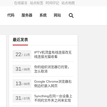
在线留言
站点标签
时间印记
站点地图
代码
服务器
系统
网站
最近发表
IPTV机顶盒有线连接改无
22
11月
/
线连接光猫收看
你的组织浏览器已托管，
31
08月
/
怎么取消
Google Chrome浏览器右
13
08月
/
侧边栏嵌入网页
Syncthing在同一台设备上
31
07月
/
不同的文件夹之间来实现
文件夹的同步 利用Syncthi