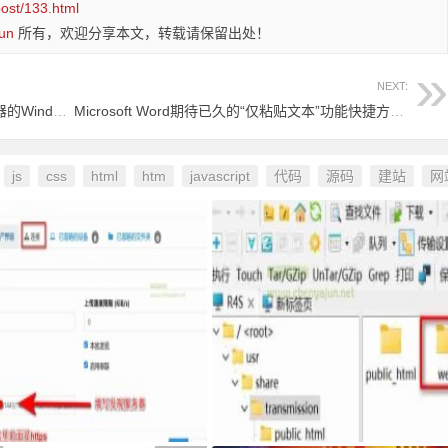
post/133.html
un
所有，欢迎分享本文，转载请保留出处！
NEXT:
Windows终于有了改进带有增强音量混合器的Windows 11 Build 25309
Microsoft Word期待已久的“仅粘贴文本”功能快捷方式来了
js
css
html
htm
javascript
代码
源码
建站
网
：
syncthing客户端，自己私有sy
最新固件里transmission页面提示Coul
ing发现服务器和中继服务器
n't find Transmission's web interface f
s错误