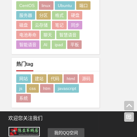
CentOS
linux
Ubuntu
端口
服务器
分区
格式
硬盘
磁盘
云存储
笔记
同步
电池寿命
聊天
智慧语音
智能语音
AI
ipad
平板
热门tag
网站
建站
代码
html
源码
js
css
htm
javascript
系统
欢迎您关注我们
我的QQ空间