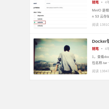
随笔
•
4年
MinIO 是
n S3 云存储
阅读 1381
Dock
随笔
•
4年
1，查看doc
包名称.tar 
阅读 1384