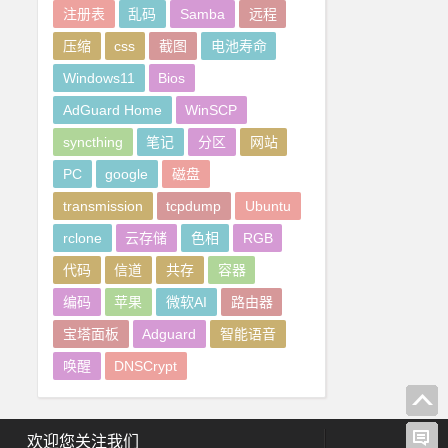
注册表
乱码
Samba
远程
压缩
css
截图
电池寿命
Windows11
Bios
AdGuard Home
WinSCP
syncthing
笔记
分区
网站
PC
google
磁盘
transmission
tcpdump
Ubuntu
rclone
云存储
色相
RGB
代码
信道
共存
容器
编码
苹果
微软AI
路由器
宝塔面板
Adguard
智能语音
唤醒
DNSCrypt
欢迎您关注我们