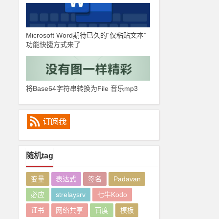
Microsoft Word期待已久的“仅粘贴文本”
功能快捷方式来了
将Base64字符串转换为File 音乐mp3
随机tag
变量
表达式
签名
Padavan
必应
strelaysrv
七牛Kodo
证书
网络共享
百度
模板