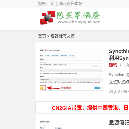
您好，欢迎访问光临本站
首页
> 容器标签文章
Sync
利用Syn
随笔
•
3年
Synct
立点对点的
阅读 3796
cthing
CN2GIA带宽，提供中国香港、
思源笔记