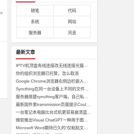
随笔
代码
o
系统
网站
服务器
讯息
最新文章
IPTV机顶盒有线连接改无线连接光猫收看
你的组织浏览器已托管，怎么取消
Google Chrome浏览器右侧边栏嵌入网页
Syncthing在同一台设备上不同的文件夹之间来实现文件夹的同步 利用Syncthing备份到云储存
服务器搭建syncthing客户端，自己私有syncthing发现服务器和中继服务器
最新固件里transmission页面提示Couldn't find Transmission's web interface files错误
一台笔记本电脑比台式机更容易崩溃蓝屏经历
微软推出Visual ChatGPT一种用于图像的ChatGPT和即将发布声称 ChatGPT 4 将能够制作视频
Microsoft Word期待已久的“仅粘贴文本”功能快捷方式来了