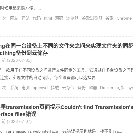
时候用起来很方便，...
6 次
网站
建站
代码
html
源码
浏览器
谷歌浏览器
谷歌
Chrome
展
thing在同一台设备上不同的文件夹之间来实现文件夹的同
cthing备份到云储存
前 (2023-07-31)
hing是一款用于在不同设备之间进行文件同步的工具。它通过在多台设备之间
连接，实现文件的自动同步。每个设备都可以选择要...
7 次
系统
电脑
openwrt
挂载
云存储
备份
容器
Docker
同步
sy
ransmission页面提示Couldn't find Transmission'
erface files错误
前 (2023-07-07)
find Transmission's web interface files错误提示也就是，找不到Tra...