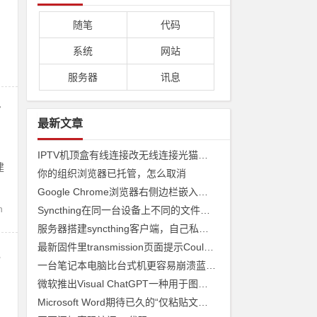
随笔
代码
系统
网站
服务器
讯息
步
最新文章
IPTV机顶盒有线连接改无线连接光猫收看
建
你的组织浏览器已托管，怎么取消
Google Chrome浏览器右侧边栏嵌入网页
n
Syncthing在同一台设备上不同的文件夹之间来实现文件夹的同步 利用Syncthing备份到云储存
服务器搭建syncthing客户端，自己私有syncthing发现服务器和中继服务器
最新固件里transmission页面提示Couldn't find Transmission's web interface files错误
s
一台笔记本电脑比台式机更容易崩溃蓝屏经历
微软推出Visual ChatGPT一种用于图像的ChatGPT和即将发布声称 ChatGPT 4 将能够制作视频
Microsoft Word期待已久的“仅粘贴文本”功能快捷方式来了