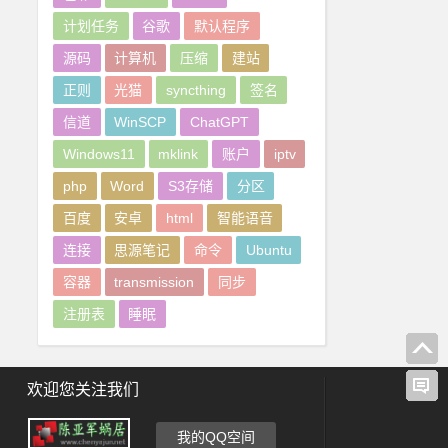
计划任务
谷歌
默认程序
源码
计算机
压缩
建站
正则
光猫
syncthing
签名
信道
WinSCP
ChatGPT
Windows11
mklink
账户
iptv
php
Word
S3存储
分区
百度
安卓
html
智能语音
连接
思源笔记
命令
Ubuntu
容器
transmission
同步
注册表
睡眠
欢迎您关注我们
我的QQ空间