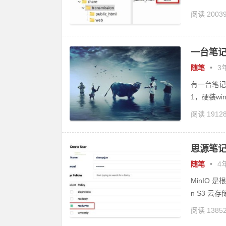
阅读 2003
一台笔
随笔
•
3年
有一台笔记本
1，硬装wi
阅读 1912
思源笔记
随笔
•
4年
MinIO 是
n S3 云存储
阅读 1385