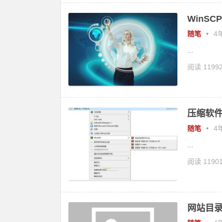
WinS
随笔
•
4年
...
阅读 1199
压缩软
随笔
•
4年
...
阅读 1190
网站目