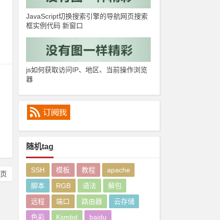
JavaScript切换搜索引擎的导航网页搜索
框实例代码 新窗口
js如何获取访问IP、地区、当前操作浏览
器
随机tag
SSH
模板
教程
apache
尾页
脚本
RGB
语法
解包
远程
端口
路由器
云存储
色彩
Ksmbd
baidu