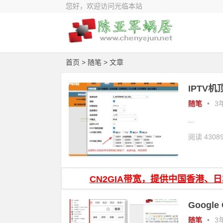
您好，欢迎访问光临本站
首页
>
随笔
> 文章
IPTV
随笔
•
3年
...
阅读 4308
CN2GIA带宽，提供中国香港、
Googl
随笔
•
3年