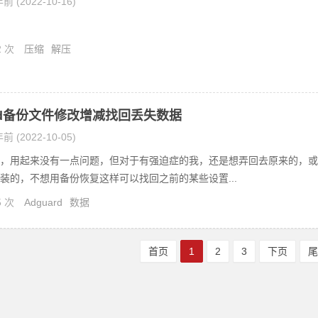
前 (2022-10-16)
2 次
压缩
解压
ard备份文件修改增减找回丢失数据
前 (2022-10-05)
，用起来没有一点问题，但对于有强迫症的我，还是想弄回去原来的，或
装的，不想用备份恢复这样可以找回之前的某些设置...
5 次
Adguard
数据
首页
1
2
3
下页