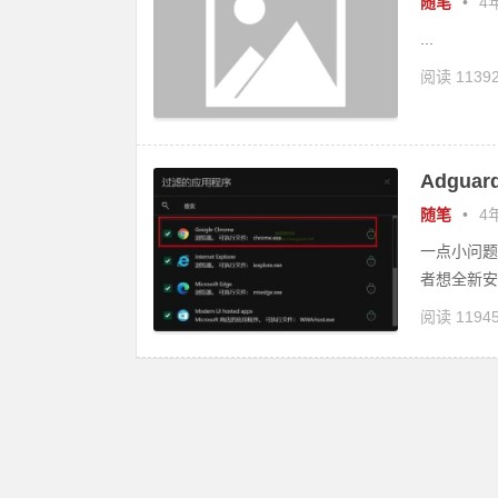
随笔
•
4年
...
阅读 1139
Adgu
随笔
•
4年
一点小问题
者想全新安
阅读 1194