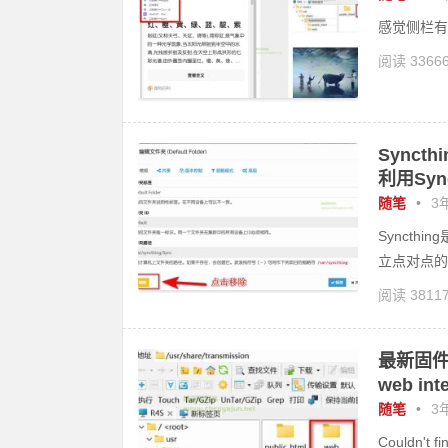
感觉侧栏有
阅读 3366
google
扩
Sync
利用Syn
随笔
•
3年
Synct
立点对点的
阅读 3811
cthing
最新固件里t
web int
随笔
•
3年
Couldn't 