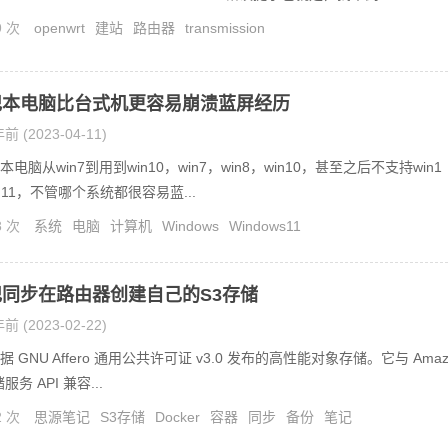
9 次
openwrt
建站
路由器
transmission
记本电脑比台式机更容易崩溃蓝屏经历
前 (2023-04-11)
电脑从win7到用到win10，win7，win8，win10，甚至之后不支持win1
n11，不管哪个系统都很容易蓝...
8 次
系统
电脑
计算机
Windows
Windows11
同步在路由器创建自己的S3存储
前 (2023-02-22)
根据 GNU Affero 通用公共许可证 v3.0 发布的高性能对象存储。它与 Amaz
服务 API 兼容...
2 次
思源笔记
S3存储
Docker
容器
同步
备份
笔记