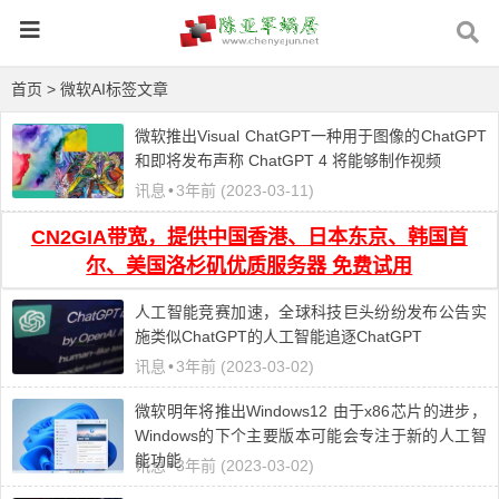
首页
> 微软AI标签文章
微软推出Visual ChatGPT一种用于图像的ChatGPT
和即将发布声称 ChatGPT 4 将能够制作视频
讯息
•
3年前 (2023-03-11)
CN2GIA带宽，提供中国香港、日本东京、韩国首
尔、美国洛杉矶优质服务器 免费试用
人工智能竞赛加速，全球科技巨头纷纷发布公告实
施类似ChatGPT的人工智能追逐ChatGPT
讯息
•
3年前 (2023-03-02)
微软明年将推出Windows12 由于x86芯片的进步，
Windows的下个主要版本可能会专注于新的人工智
能功能
讯息
•
3年前 (2023-03-02)