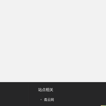
站点相关
•
矞云网