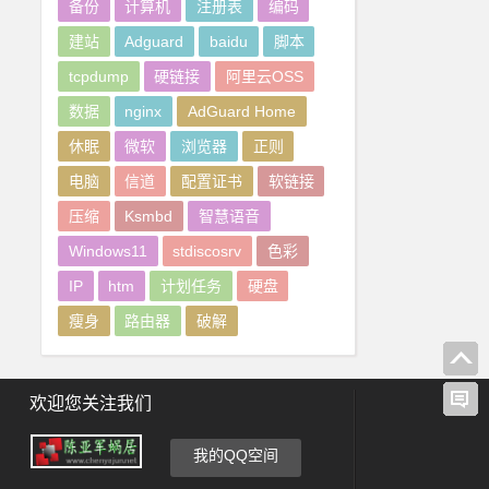
备份
计算机
注册表
编码
建站
Adguard
baidu
脚本
tcpdump
硬链接
阿里云OSS
数据
nginx
AdGuard Home
休眠
微软
浏览器
正则
电脑
信道
配置证书
软链接
压缩
Ksmbd
智慧语音
Windows11
stdiscosrv
色彩
IP
htm
计划任务
硬盘
瘦身
路由器
破解
欢迎您关注我们
我的QQ空间