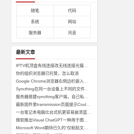
随笔
代码
系统
网站
服务器
讯息
最新文章
IPTV机顶盒有线连接改无线连接光猫收看
你的组织浏览器已托管，怎么取消
Google Chrome浏览器右侧边栏嵌入网页
Syncthing在同一台设备上不同的文件夹之间来实现文件夹的同步 利用Syncthing备份到云储存
服务器搭建syncthing客户端，自己私有syncthing发现服务器和中继服务器
最新固件里transmission页面提示Couldn't find Transmission's web interface files错误
一台笔记本电脑比台式机更容易崩溃蓝屏经历
微软推出Visual ChatGPT一种用于图像的ChatGPT和即将发布声称 ChatGPT 4 将能够制作视频
Microsoft Word期待已久的“仅粘贴文本”功能快捷方式来了