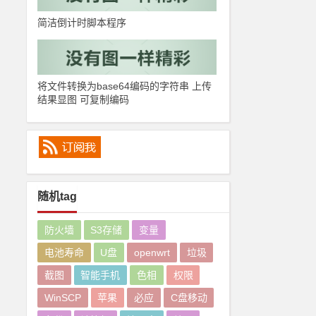
简洁倒计时脚本程序
将文件转换为base64编码的字符串 上传
结果显图 可复制编码
随机tag
防火墙
S3存储
变量
电池寿命
U盘
openwrt
垃圾
截图
智能手机
色相
权限
WinSCP
苹果
必应
C盘移动