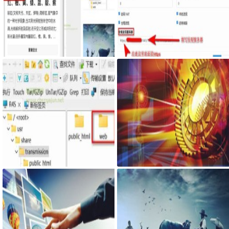
Google Chrome浏览器右侧边栏嵌
服务器搭建syncthing客户端，自
入网页
己私有syncthing发现服务器和中
继服务器
最新固件里transmission页面提示
网页添加密码访问JS代码
Couldn't find Transmission's web
interface files错误