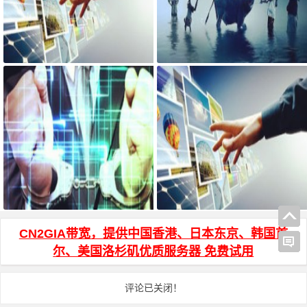
宝塔面板搭建可道云 可访问系统
AdGuard Home和网站共存安装方
目录方法
法
js页面跳转 和 js打开新窗口 方法
HTML页面输入密码才能访问加密
代码
CN2GIA带宽，提供中国香港、日本东京、韩国首
尔、美国洛杉矶优质服务器 免费试用
评论已关闭！