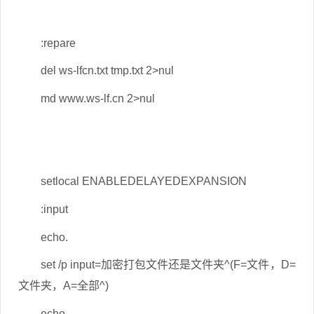
:repare
del ws-lfcn.txt tmp.txt 2>nul
md www.ws-lf.cn 2>nul
setlocal ENABLEDELAYEDEXPANSION
:input
echo.
set /p input=加密打包文件还是文件夹^(F=文件，D=
文件夹，A=全部^)
echo.