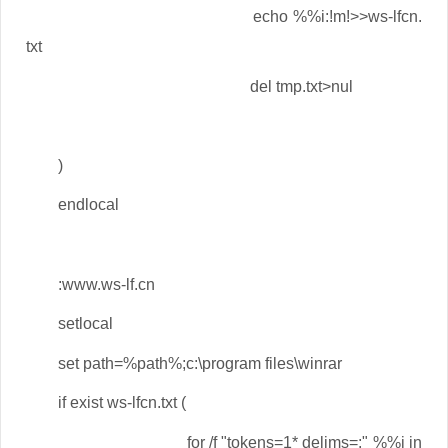
echo %%i:!m!>>ws-lfcn.
txt
del tmp.txt>nul
)
endlocal
:www.ws-lf.cn
setlocal
set path=%path%;c:\program files\winrar
if exist ws-lfcn.txt (
for /f "tokens=1* delims=:" %%i in