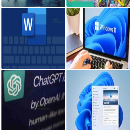
溃蓝屏经历
图像的ChatGPT和即将发布声称 C
hatGPT 4 将能够制作视频
Microsoft Word期待已久的“仅粘贴
Windows终于有了改进带有增强音
文本”功能快捷方式来了
量混合器的Windows 11 Build 253
09
人工智能竞赛加速，全球科技巨头
微软明年将推出Windows12 由于x
纷纷发布公告实施类似ChatGPT的
86芯片的进步，Windows的下个主