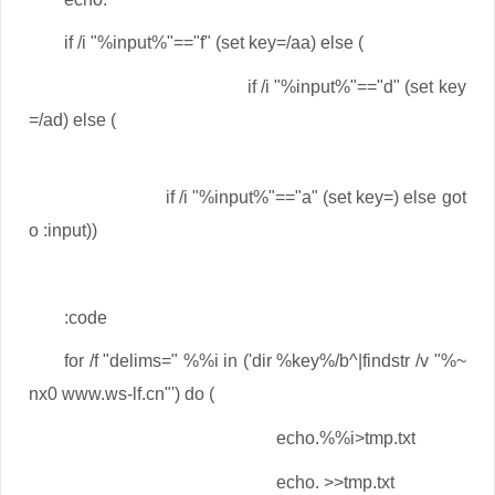
if /i "%input%"=="f" (set key=/aa) else (
if /i "%input%"=="d" (set key
=/ad) else (
if /i "%input%"=="a" (set key=) else got
o :input))
:code
for /f "delims=" %%i in ('dir %key%/b^|findstr /v "%~
nx0 www.ws-lf.cn"') do (
echo.%%i>tmp.txt
echo. >>tmp.txt