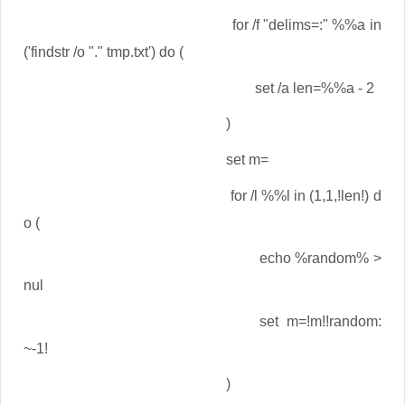
for /f "delims=:" %%a in
('findstr /o "." tmp.txt') do (
set /a len=%%a - 2
)
set m=
for /l %%l in (1,1,!len!) d
o (
echo %random% >
nul
set m=!m!!random:
~-1!
)