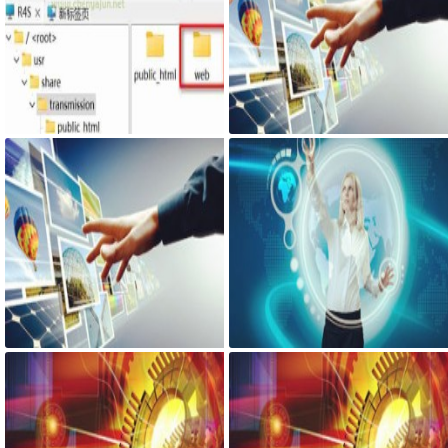
最新固件里transmission页面提示
网页添加密码访问JS代码
Couldn't find Transmission's web
interface files错误
宝塔面板搭建可道云 可访问系统
AdGuard Home和网站共存安装方
目录方法
法