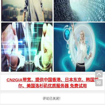
宝塔面板搭建可道云 可访问系统
AdGuard Home和网站共存安装方
目录方法
法
js页面跳转 和 js打开新窗口 方法
HTML页面输入密码才能访问加密
代码
CN2GIA带宽，提供中国香港、日本东京、韩国首
尔、美国洛杉矶优质服务器 免费试用
评论已关闭！