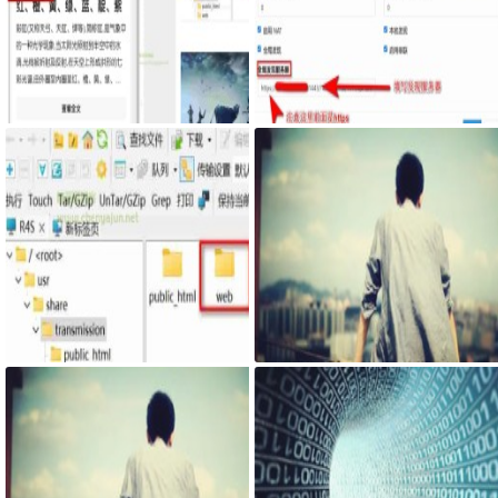
Google Chrome浏览器右侧边栏嵌
服务器搭建syncthing客户端，自
入网页
己私有syncthing发现服务器和中
继服务器
最新固件里transmission页面提示
网页添加密码访问JS代码
Couldn't find Transmission's web
interface files错误