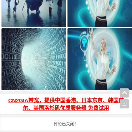
宝塔面板搭建可道云 可访问系统
AdGuard Home和网站共存安装方
目录方法
法
js页面跳转 和 js打开新窗口 方法
HTML页面输入密码才能访问加密
代码
CN2GIA带宽，提供中国香港、日本东京、韩国首
尔、美国洛杉矶优质服务器 免费试用
评论已关闭！