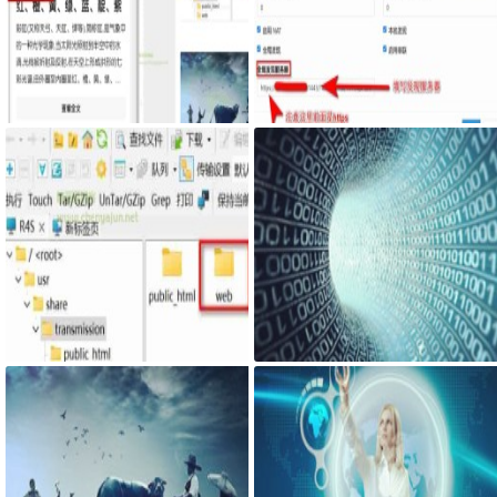
Google Chrome浏览器右侧边栏嵌
服务器搭建syncthing客户端，自
入网页
己私有syncthing发现服务器和中
继服务器
最新固件里transmission页面提示
网页添加密码访问JS代码
Couldn't find Transmission's web
interface files错误