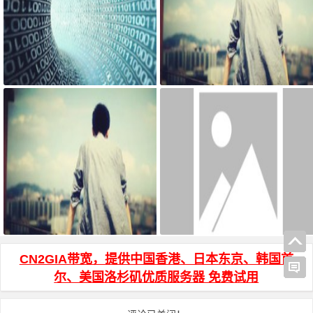
宝塔面板搭建可道云 可访问系统
AdGuard Home和网站共存安装方
目录方法
法
WinSCP 中文名乱码说明
js页面跳转 和 js打开新窗口 方法
CN2GIA带宽，提供中国香港、日本东京、韩国首
尔、美国洛杉矶优质服务器 免费试用