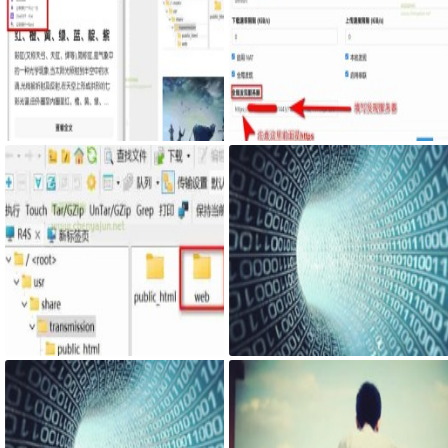
Google Chrome浏览器右侧边栏嵌
服务器搭建syncthing客户端，自
入网页
己私有syncthing发现服务器和中
继服务器
最新固件里transmission页面提示
网页添加密码访问JS代码
Couldn't find Transmission's web
interface files错误