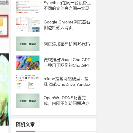
Syncthing在同一台设备上
不同的文件夹之间来实现
文件夹的同步 利用Syncth
ing备份到云储存
Google Chrome浏览器右
侧边栏嵌入网页
d
网页添加密码访问JS代码
ile
微软推出Visual ChatGPT
一种用于图像的ChatGPT
和即将发布声称 ChatGP
T 4 将能够制作视频
rclone挂载网络硬盘，挂
载 微软OneDrive Yandex
Disk 阿里云oss 腾讯云C
OS
OpenWrt DDNS配置完
成，内网不能访问解决办
法
随机文章