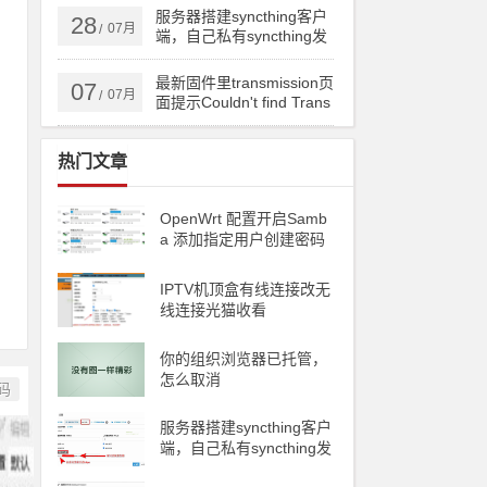
ng备份到云储存
服务器搭建syncthing客户
28
07月
/
端，自己私有syncthing发
现服务器和中继服务器
最新固件里transmission页
07
07月
/
面提示Couldn't find Trans
mission's web interface fil
es错误
热门文章
OpenWrt 配置开启Samb
a 添加指定用户创建密码
访问
IPTV机顶盒有线连接改无
线连接光猫收看
你的组织浏览器已托管，
怎么取消
码
服务器搭建syncthing客户
端，自己私有syncthing发
现服务器和中继服务器