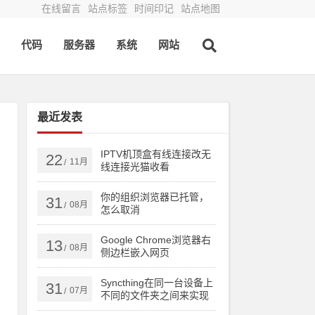
在线留言
站点标签
时间印记
站点地图
代码
服务器
系统
网站
最近发表
IPTV机顶盒有线连接改无
22
11月
/
线连接光猫收看
你的组织浏览器已托管，
31
08月
/
怎么取消
Google Chrome浏览器右
13
08月
/
侧边栏嵌入网页
Syncthing在同一台设备上
31
07月
/
不同的文件夹之间来实现
文件夹的同步 利用Syncthi