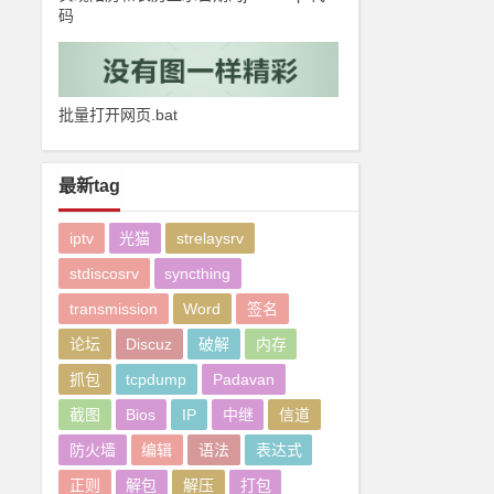
码
批量打开网页.bat
最新tag
iptv
光猫
strelaysrv
stdiscosrv
syncthing
transmission
Word
签名
论坛
Discuz
破解
内存
抓包
tcpdump
Padavan
截图
Bios
IP
中继
信道
防火墙
编辑
语法
表达式
正则
解包
解压
打包