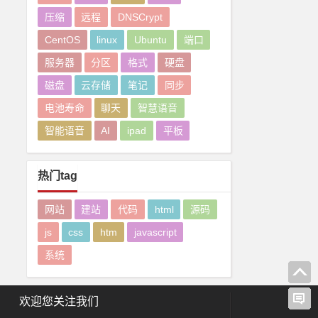
压缩
远程
DNSCrypt
CentOS
linux
Ubuntu
端口
服务器
分区
格式
硬盘
磁盘
云存储
笔记
同步
电池寿命
聊天
智慧语音
智能语音
AI
ipad
平板
热门tag
网站
建站
代码
html
源码
js
css
htm
javascript
系统
欢迎您关注我们