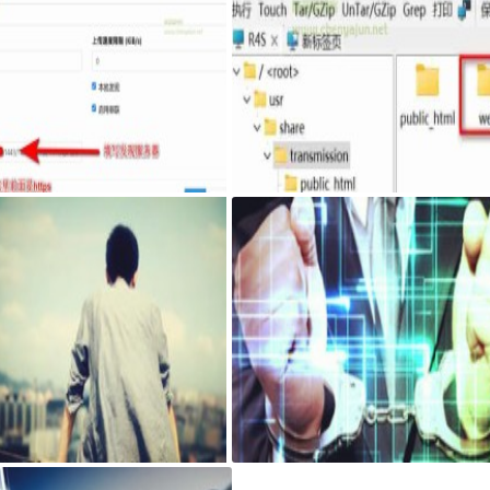
syncthing客户端，自己私有sy
最新固件里transmission页面提示Coul
ing发现服务器和中继服务器
n't find Transmission's web interface f
s错误
搭建可道云 可访问系统目录方法
AdGuard Home和网站共存安装方法