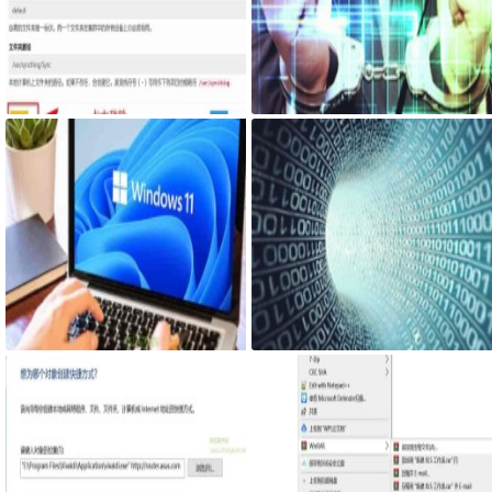
Syncthing在同一台设备上不同的
一台笔记本电脑比台式机更容易崩
文件夹之间来实现文件夹的同步
溃蓝屏经历
利用Syncthing备份到云储存
Windows终于有了改进带有增强音
电脑睡眠后不停自动唤醒亮屏
量混合器的Windows 11 Build 253
09