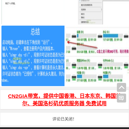
用特定浏览器打开特定网页的快捷
压缩软件创建自己的右键压缩方
方式
式，提高效率
怎么查看win10系统是否为正版
mklink创建符号软链接减少C盘占
用
CN2GIA带宽，提供中国香港、日本东京、韩国首
尔、美国洛杉矶优质服务器 免费试用
评论已关闭！