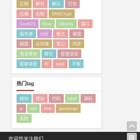
正则
解包
解压
打包
压缩
远程
DNSCrypt
CentOS
linux
Ubuntu
端口
服务器
分区
格式
硬盘
磁盘
云存储
笔记
同步
电池寿命
聊天
智慧语音
智能语音
AI
ipad
平板
热门tag
网站
建站
代码
html
源码
js
css
htm
javascript
系统
欢迎您关注我们