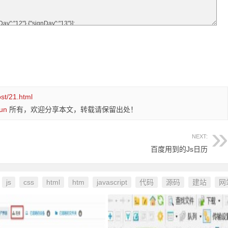
ost/21.html
un
所有，欢迎分享本文，转载请保留出处！
NEXT:
百度用到的Js日历
js
css
html
htm
javascript
代码
源码
建站
网
：