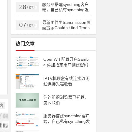
ng备份到云储存
服务器搭建syncthing客户
28
07月
/
端，自己私有syncthing发
现服务器和中继服务器
最新固件里transmission页
07
07月
/
面提示Couldn't find Trans
mission's web interface fil
es错误
热门文章
OpenWrt 配置开启Samb
a 添加指定用户创建密码
访问
IPTV机顶盒有线连接改无
线连接光猫收看
你的组织浏览器已托管，
怎么取消
站
服务器搭建syncthing客户
端，自己私有syncthing发
现服务器和中继服务器