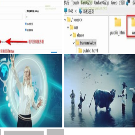
syncthing客户端，自己私有sy
最新固件里transmission页面提示Coul
ing发现服务器和中继服务器
n't find Transmission's web interface f
s错误
搭建可道云 可访问系统目录方法
AdGuard Home和网站共存安装方法