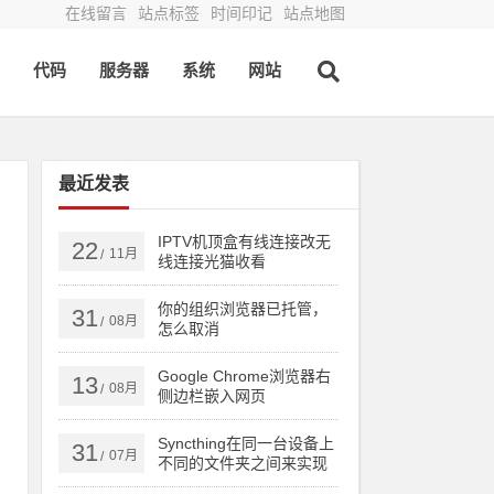
在线留言
站点标签
时间印记
站点地图
代码
服务器
系统
网站
最近发表
IPTV机顶盒有线连接改无
22
11月
/
线连接光猫收看
你的组织浏览器已托管，
31
08月
/
怎么取消
Google Chrome浏览器右
13
08月
/
侧边栏嵌入网页
Syncthing在同一台设备上
31
07月
/
不同的文件夹之间来实现
文件夹的同步 利用Syncthi