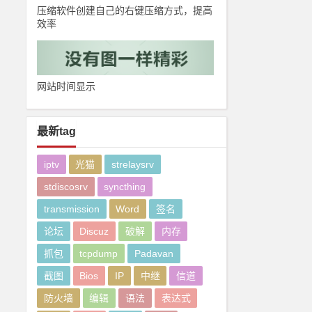
压缩软件创建自己的右键压缩方式，提高
效率
网站时间显示
最新tag
iptv
光猫
strelaysrv
stdiscosrv
syncthing
transmission
Word
签名
论坛
Discuz
破解
内存
抓包
tcpdump
Padavan
截图
Bios
IP
中继
信道
防火墙
编辑
语法
表达式