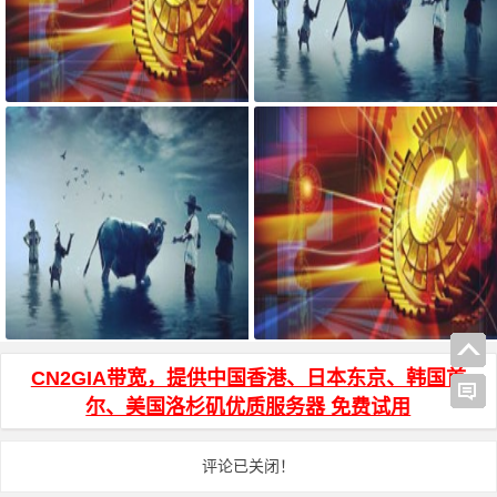
宝塔面板搭建可道云 可访问系统
AdGuard Home和网站共存安装方
目录方法
法
js页面跳转 和 js打开新窗口 方法
HTML页面输入密码才能访问加密
代码
CN2GIA带宽，提供中国香港、日本东京、韩国首
尔、美国洛杉矶优质服务器 免费试用
评论已关闭！