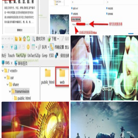
Google Chrome浏览器右侧边栏嵌
服务器搭建syncthing客户端，自
入网页
己私有syncthing发现服务器和中
继服务器
最新固件里transmission页面提示
网页添加密码访问JS代码
Couldn't find Transmission's web
interface files错误