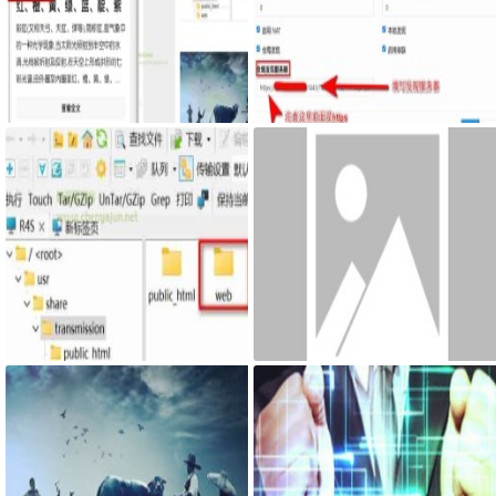
Google Chrome浏览器右侧边栏嵌
服务器搭建syncthing客户端，自
入网页
己私有syncthing发现服务器和中
继服务器
最新固件里transmission页面提示
网页添加密码访问JS代码
Couldn't find Transmission's web
interface files错误