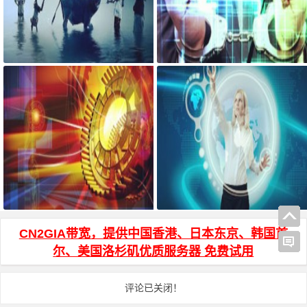
宝塔面板搭建可道云 可访问系统
AdGuard Home和网站共存安装方
目录方法
法
js页面跳转 和 js打开新窗口 方法
HTML页面输入密码才能访问加密
代码
CN2GIA带宽，提供中国香港、日本东京、韩国首
尔、美国洛杉矶优质服务器 免费试用
评论已关闭！