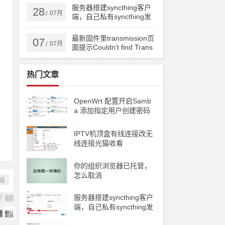
ng备份到云储存
服务器搭建syncthing客户
28
07月
/
端，自己私有syncthing发
现服务器和中继服务器
最新固件里transmission页
07
07月
/
面提示Couldn't find Trans
mission's web interface fil
es错误
热门文章
OpenWrt 配置开启Samb
a 添加指定用户创建密码
访问
IPTV机顶盒有线连接改无
线连接光猫收看
你的组织浏览器已托管，
怎么取消
站
服务器搭建syncthing客户
端，自己私有syncthing发
现服务器和中继服务器