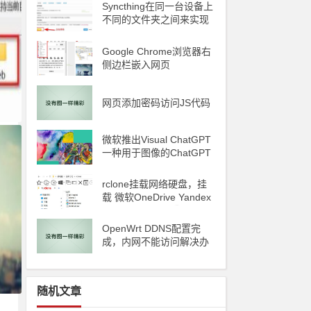
Syncthing在同一台设备上
不同的文件夹之间来实现
文件夹的同步 利用Syncth
ing备份到云储存
Google Chrome浏览器右
侧边栏嵌入网页
d
网页添加密码访问JS代码
ile
微软推出Visual ChatGPT
一种用于图像的ChatGPT
和即将发布声称 ChatGP
T 4 将能够制作视频
rclone挂载网络硬盘，挂
载 微软OneDrive Yandex
Disk 阿里云oss 腾讯云C
OS
OpenWrt DDNS配置完
成，内网不能访问解决办
法
随机文章