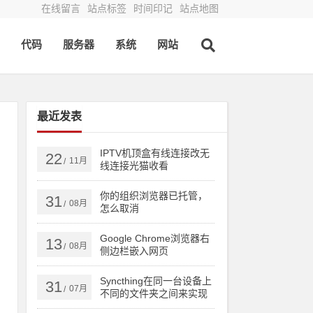
在线留言
站点标签
时间印记
站点地图
代码
服务器
系统
网站
最近发表
IPTV机顶盒有线连接改无
22
11月
/
线连接光猫收看
你的组织浏览器已托管，
31
08月
/
怎么取消
Google Chrome浏览器右
13
08月
/
侧边栏嵌入网页
Syncthing在同一台设备上
31
07月
/
不同的文件夹之间来实现
文件夹的同步 利用Syncthi