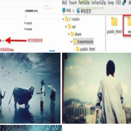
syncthing客户端，自己私有sy
最新固件里transmission页面提示Coul
ing发现服务器和中继服务器
n't find Transmission's web interface f
s错误
搭建可道云 可访问系统目录方法
AdGuard Home和网站共存安装方法