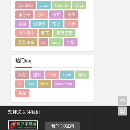
CentOS
linux
Ubuntu
端口
服务器
分区
格式
硬盘
磁盘
云存储
笔记
同步
电池寿命
聊天
智慧语音
智能语音
AI
ipad
平板
热门tag
网站
建站
代码
html
源码
js
css
htm
javascript
系统
欢迎您关注我们
我的QQ空间