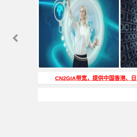
js页面跳转 和 js打开新窗口 方法
HTML
CN2GIA带宽，提供中国香港、