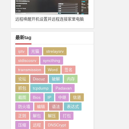
远程唤醒开机设置并远程连接家里电脑
最新tag
iptv
光猫
strelaysrv
stdiscosrv
syncthing
transmission
Word
签名
论坛
Discuz
破解
内存
抓包
tcpdump
Padavan
截图
Bios
IP
中继
信道
防火墙
编辑
语法
表达式
正则
解包
解压
打包
压缩
远程
DNSCrypt