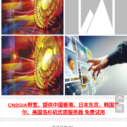
宝塔面板搭建可道云 可访问系统
AdGuard Home和网站共存安装方
目录方法
法
WinSCP 中文名乱码说明
js页面跳转 和 js打开新窗口 方法
CN2GIA带宽，提供中国香港、日本东京、韩国首
尔、美国洛杉矶优质服务器 免费试用