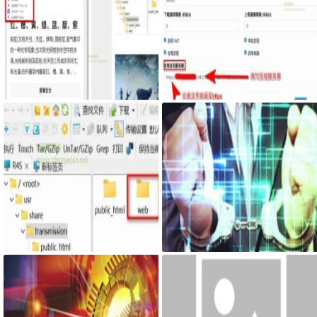
Google Chrome浏览器右侧边栏嵌
服务器搭建syncthing客户端，自
入网页
己私有syncthing发现服务器和中
继服务器
最新固件里transmission页面提示
网页添加密码访问JS代码
Couldn't find Transmission's web
interface files错误