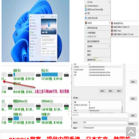
微软明年将推出Windows12 由于x
压缩软件创建自己的右键压缩方
86芯片的进步，Windows的下个主
式，提高效率
要版本可能会专注于新的人工智能
功能
mklink创建符号软链接减少C盘占
windows10 执行命令提示不是内
用
部或外部命令也不是可运行的程序
的处理