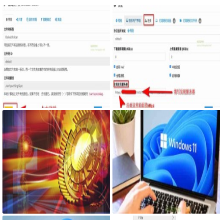
Syncthing在同一台设备上不同的
服务器搭建syncthing客户端，自
文件夹之间来实现文件夹的同步
己私有syncthing发现服务器和中
利用Syncthing备份到云储存
继服务器
一台笔记本电脑比台式机更容易崩
Windows终于有了改进带有增强音
溃蓝屏经历
量混合器的Windows 11 Build 253
09