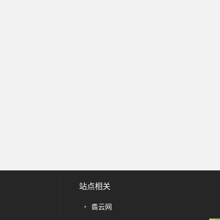
站点相关
•
矞云网