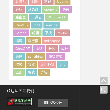
计算机
SSH
笔记
Ubuntu
必应
系统盘
openwrt
色彩
路由器
可道云
Windows11
CentOS
html
apache
Samba
编辑
平板
mklink
编码
软链接
stdiscosrv
ChatGPT
NAS
分区
模板
账户
syncthing
快捷方式
垃圾
容器
uHTTPd
php
正则
格式
光猫
欢迎您关注我们
我的QQ空间