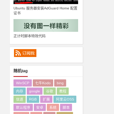
Ubuntu 服务器安装AdGuard Home 配置
证书
正计时脚本特效代码
随机tag
WinSCP
七牛Kodo
bing
内存
google
谷歌
教程
信道
RGB
扩展
阿里云OSS
默认程序
安卓
系统
脚本