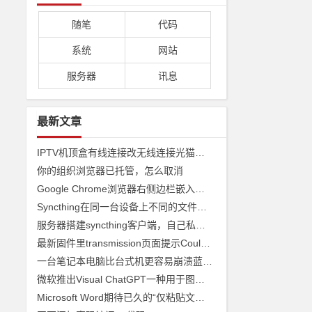
随笔
代码
系统
网站
服务器
讯息
最新文章
IPTV机顶盒有线连接改无线连接光猫收看
你的组织浏览器已托管，怎么取消
Google Chrome浏览器右侧边栏嵌入网页
Syncthing在同一台设备上不同的文件夹之间来实现文件夹的同步 利用Syncthing备份到云储存
服务器搭建syncthing客户端，自己私有syncthing发现服务器和中继服务器
最新固件里transmission页面提示Couldn't find Transmission's web interface files错误
一台笔记本电脑比台式机更容易崩溃蓝屏经历
微软推出Visual ChatGPT一种用于图像的ChatGPT和即将发布声称 ChatGPT 4 将能够制作视频
Microsoft Word期待已久的“仅粘贴文本”功能快捷方式来了